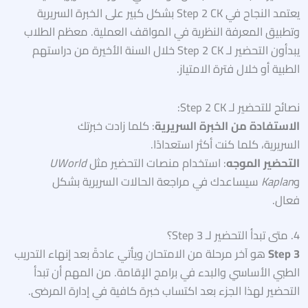
يعتمد النجاح في Step 2 CK بشكل كبير على الخبرة السريرية
وتطبيق المعرفة النظرية في المواقف العملية. معظم الطلاب
يبدأون التحضير لـ Step 2 CK خلال السنة الأخيرة من دراستهم
الطبية أو خلال فترة الامتياز.
نصائح للتحضير لـ Step 2 CK:
الاستفادة من الخبرة السريرية
: كلما زادت خبرتك
السريرية، كلما كنت أكثر استعدادًا.
التحضير الموجه
: استخدام منصات التحضير مثل
UWorld
و
Kaplan
سيساعدك في مراجعة الحالات السريرية بشكل
فعال.
4. متى تبدأ التحضير لـ Step 3؟
Step 3
هو آخر مرحلة من الامتحان ويأتي عادةً بعد إنهاء التدريب
الطبي الأساسي والبدء في برامج الإقامة. من المهم أن تبدأ
التحضير لهذا الجزء بعد اكتساب خبرة كافية في إدارة المرضى.