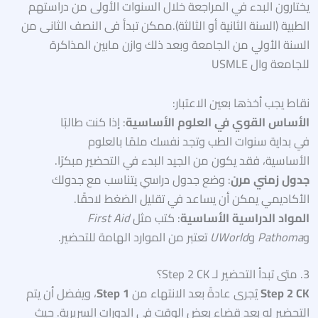
يختارون البدء في المراجعة خلال السنوات الأولى من دراستهم
الطبية (السنة الثانية أو الثالثة).ممكن تبدأ فى النصف الثانى من
السنة الأولي من الجامعة وبعد ذلك وازن مابين المذاكرة
للجامعة وال USMLE
نقاط يجب أخذها بعين الاعتبار:
الأساس القوي في العلوم الأساسية
: إذا كنت طالبًا
في بداية سنوات الطب وتجد نفسك ملمًا بالعلوم
الأساسية، فقد يكون من الجيد البدء في التحضير مبكرًا.
جدول زمني مرن
: وضع جدول دراسي يتناسب مع جدولك
الأكاديمي يمكن أن يساعد في تقليل الضغط لاحقًا.
المواد الدراسية الأساسية
: كتب مثل
First Aid
و
Pathoma
و
UWorld
تعتبر من الموارد الهامة للتحضير.
3. متى تبدأ التحضير لـ Step 2 CK؟
Step 2 CK
يُجرى عادةً بعد الانتهاء من
Step 1
، ويفضل أن يتم
التحضير له بعد قضاء بعض الوقت في الدورات السريرية. حيث