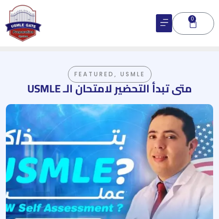
Skip
to
0
Cart
content
FEATURED
,
USMLE
متى تبدأ التحضير لامتحان الـ USMLE