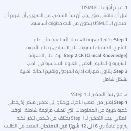
1. فهم أجزاء الـ USMLE
قبل أن نناقش متى يجب أن تبدأ التحضير، من الضروري أن نفهم أن
امتحان الـ USMLE يتكون من ثلاث خطوات أساسية:
Step 1
: يختبر المعرفة العلمية الأساسية مثل علم
التشريح، الكيمياء الحيوية، علم الأمراض، وعلم الأدوية.
Step 2 CK (Clinical Knowledge)
: يركز على المعرفة
السريرية والتطبيق العملي للعلوم الأساسية في الطب.
Step 3
: يتناول مهارات إدارة المرضى وتقييم الحالة الطبية
بشكل شامل.
2. متى تبدأ التحضير لـ Step 1؟
Step 1
يُعتبر من أصعب الأجزاء ويحتاج إلى تحضير مبكر، إذ يغطي
كمية كبيرة من المعلومات التي تتطلب مراجعة شاملة. الوقت
المثالي لبدء التحضير لـ Step 1 يختلف من شخص لآخر، لكنه
يتراوح عادةً بين
6 إلى 12 شهرًا قبل الامتحان
. العديد من الطلاب