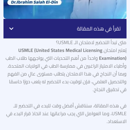
تقرأ في هذه المقالة
متى تبدأ التحضير لامتحان الـ USMLE؟
يُعتبر امتحان
USMLE (United States Medical Licensing
Examination)
واحداً من أهم التحديات التي يواجهها طلاب الطب
وأطباء الامتياز الراغبين في ممارسة الطب في الولايات المتحدة.
وبما أن النجاح في هذا الامتحان يتطلب مستوى عالٍ من الفهم
والتحصيل العلمي، فإن توقيت بدء التحضير له يلعب دورًا حاسمًا
في تحقيق النجاح.
في هذه المقالة، سنناقش أفضل وقت للبدء في التحضير للـ
USMLE، وما العوامل التي يجب مراعاتها عند اتخاذ قرار البدء في
الاستعداد.